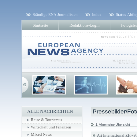
Ständige ENA-Journalisten
Index
Status-Abfra
Startseite
Redaktions-Login
Fotogaler
Pressebilder/Fot
ALLE NACHRICHTEN
Reise & Tourismus
1. Allgemeine Übersicht
Wirtschaft und Finanzen
Mixed News
Art International ZH - 9