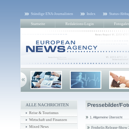
Ständige ENA-Journalisten
Index
Status-Abfra
Startseite
Redaktions-Login
Fotogaler
Pressebilder/Fot
ALLE NACHRICHTEN
Reise & Tourismus
1. Allgemeine Übersicht
Wirtschaft und Finanzen
Mixed News
Fenhelis Release-Show 