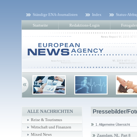
Ständige ENA-Journalisten
Index
Status-Abfra
Startseite
Redaktions-Login
Fotogaler
Pressebilder/Fot
ALLE NACHRICHTEN
Reise & Tourismus
1. Allgemeine Übersicht
Wirtschaft und Finanzen
Mixed News
Zaandam, NL. Part 8