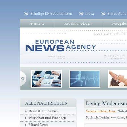
Ständige ENA-Journalisten
Index
Status-Abfra
Startseite
Redaktions-Login
Fotogaler
Living Modernism:
ALLE NACHRICHTEN
Reise & Tourismus
Verantwortlicher Autor:
Nadejd
Nachricht/Bericht: +++ Kunst,
Wirtschaft und Finanzen
Mixed News