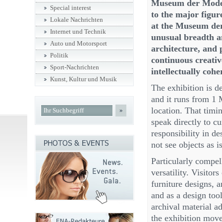
Museum der Moder
Special interest
to the major figur
Lokale Nachrichten
at the Museum de
Internet und Technik
unusual breadth an
Auto und Motorsport
architecture, and 
Politik
continuous creativ
Sport-Nachrichten
intellectually cohe
Kunst, Kultur und Musik
The exhibition is de
and it runs from 1
location. That timin
»
speak directly to cu
responsibility in d
not see objects as i
Particularly compel
versatility. Visitor
furniture designs, 
and as a design too
archival material a
the exhibition mov