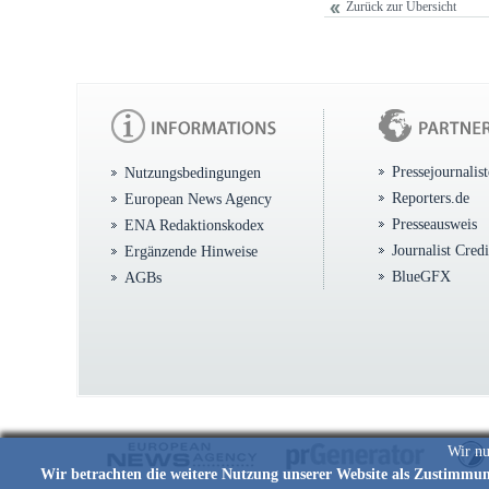
Zurück zur Übersicht
Pressejournalis
Nutzungsbedingungen
Reporters.de
European News Agency
Presseausweis
ENA Redaktionskodex
Journalist Cred
Ergänzende Hinweise
BlueGFX
AGBs
Wir nu
Wir betrachten die weitere Nutzung unserer Website als Zustimmu