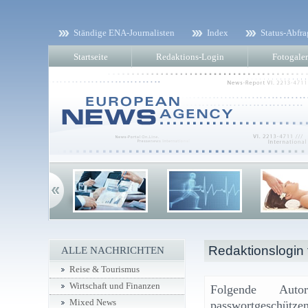
Ständige ENA-Journalisten
Index
Status-Abfra
Startseite
Redaktions-Login
Fotogaler
Redaktionslogin f
ALLE NACHRICHTEN
Reise & Tourismus
Wirtschaft und Finanzen
Folgende Aut
Mixed News
passwortgeschützen