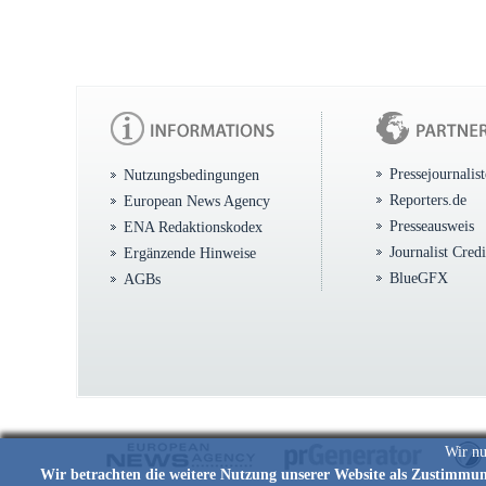
Pressejournalis
Nutzungsbedingungen
Reporters.de
European News Agency
Presseausweis
ENA Redaktionskodex
Journalist Cred
Ergänzende Hinweise
BlueGFX
AGBs
Wir nu
Wir betrachten die weitere Nutzung unserer Website als Zustimmu