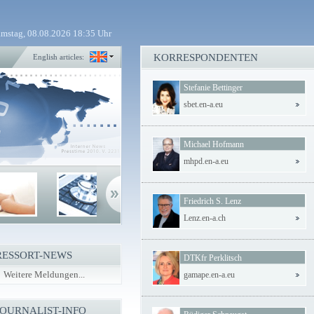
mstag, 08.08.2026 18:35 Uhr
KORRESPONDENTEN
English articles:
Stefanie Bettinger
sbet.en-a.eu
Michael Hofmann
mhpd.en-a.eu
Friedrich S. Lenz
Lenz.en-a.ch
RESSORT-NEWS
DTKfr Perklitsch
Weitere Meldungen...
gamape.en-a.eu
JOURNALIST-INFO