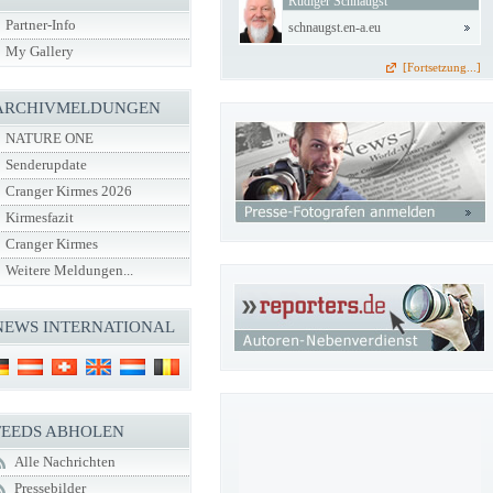
Rüdiger Schnaugst
Partner-Info
schnaugst.en-a.eu
My Gallery
[Fortsetzung...]
ARCHIVMELDUNGEN
NATURE ONE
Senderupdate
Cranger Kirmes 2026
Kirmesfazit
Cranger Kirmes
Weitere Meldungen...
NEWS INTERNATIONAL
FEEDS ABHOLEN
Alle Nachrichten
Pressebilder