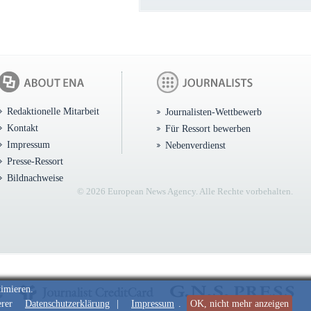
Redaktionelle Mitarbeit
Journalisten-Wettbewerb
Kontakt
Für Ressort bewerben
Impressum
Nebenverdienst
Presse-Ressort
Bildnachweise
© 2026 European News Agency. Alle Rechte vorbehalten.
timieren.
erer
Datenschutzerklärung
|
Impressum
.
OK, nicht mehr anzeigen