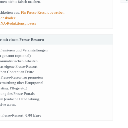
önnen nichts falsch machen.
chkeiten aus:
Für Presse-Ressort bewerben
ionskodex
ENA-Redaktionsprozess
ie mit einem Presse-Ressort:
 Premieren und Veranstaltungen
 genannt (optional)
journalistischen Arbeiten
as eigene Presse-Ressort
chen Content an Dritte
 Presse-Ressort zu promoten
ermittlung über Hauptportal
sting, Pflege etc.)
ung des Presse-Portals
em (einfache Handhabung)
sive u.v.m.
 Presse-Ressort:
0,00 Euro