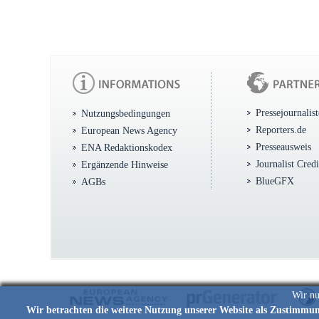
Pressejournalis
Nutzungsbedingungen
Reporters.de
European News Agency
Presseausweis
ENA Redaktionskodex
Journalist Cred
Ergänzende Hinweise
BlueGFX
AGBs
Wir nu
Wir betrachten die weitere Nutzung unserer Website als Zustimmu