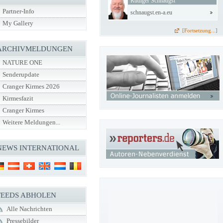
Rüdiger Schnaugst
Partner-Info
schnaugst.en-a.eu
My Gallery
[Fortsetzung...]
ARCHIVMELDUNGEN
NATURE ONE
Senderupdate
Cranger Kirmes 2026
Kirmesfazit
Cranger Kirmes
Weitere Meldungen...
NEWS INTERNATIONAL
FEEDS ABHOLEN
Alle Nachrichten
Pressebilder