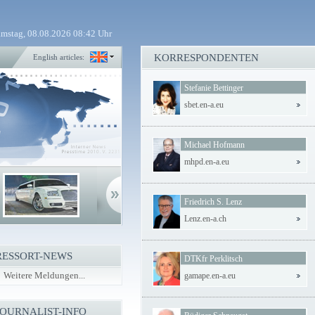
mstag, 08.08.2026 08:42 Uhr
KORRESPONDENTEN
English articles:
Stefanie Bettinger
sbet.en-a.eu
Michael Hofmann
mhpd.en-a.eu
Friedrich S. Lenz
Lenz.en-a.ch
RESSORT-NEWS
DTKfr Perklitsch
Weitere Meldungen...
gamape.en-a.eu
JOURNALIST-INFO