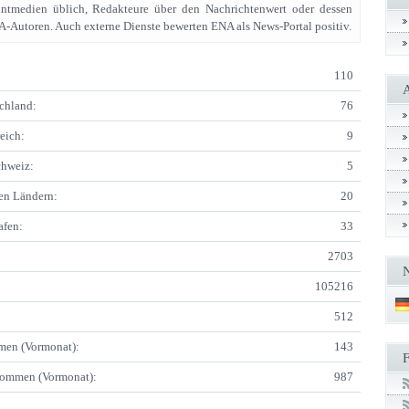
rintmedien üblich, Redakteure über den Nachrichtenwert oder dessen
-Autoren. Auch externe Dienste bewerten ENA als News-Portal positiv.
110
chland:
76
eich:
9
chweiz:
5
ren Ländern:
20
afen:
33
2703
105216
512
men (Vormonat):
143
kommen (Vormonat):
987