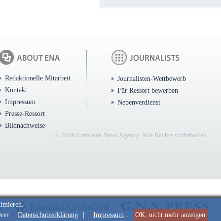
Redaktionelle Mitarbeit
Journalisten-Wettbewerb
Kontakt
Für Ressort bewerben
Impressum
Nebenverdienst
Presse-Ressort
Bildnachweise
© 2026 European News Agency. Alle Rechte vorbehalten.
timieren.
erer
Datenschutzerklärung
|
Impressum
.
OK, nicht mehr anzeigen